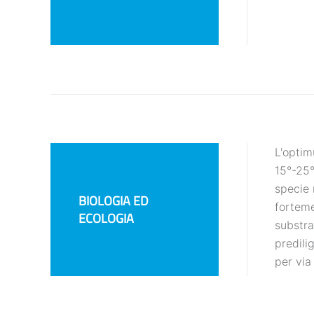
L'opti
15°-25°
specie 
BIOLOGIA ED
forteme
ECOLOGIA
substra
predili
per via