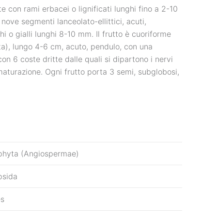
e con rami erbacei o lignificati lunghi fino a 2-10
ove segmenti lanceolato-ellittici, acuti,
hi o gialli lunghi 8-10 mm. Il frutto è cuoriforme
ta), lungo 4-6 cm, acuto, pendulo, con una
 6 coste dritte dalle quali si dipartono i nervi
maturazione. Ogni frutto porta 3 semi, subglobosi,
phyta (Angiospermae)
psida
es