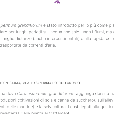
NEWS
spermum grandiflorum
è stato introdotto per lo più come p
iare per lunghi periodi sull'acqua non solo lungo i fiumi, ma
 lunghe distanze (anche intercontinentali) e alla rapida colo
trasportate da correnti d'aria.
 CON L’UOMO, IMPATTO SANITARIO E SOCIOECONOMICO
aree dove
Cardiospermum grandiflorum
raggiunge densità not
roduzioni coltivazioni di soia e canna da zucchero), sull'alle
ti delle mandrie) e la selvicoltura. I costi legati alla gestio
 resistenza della pianta ai trattamenti.