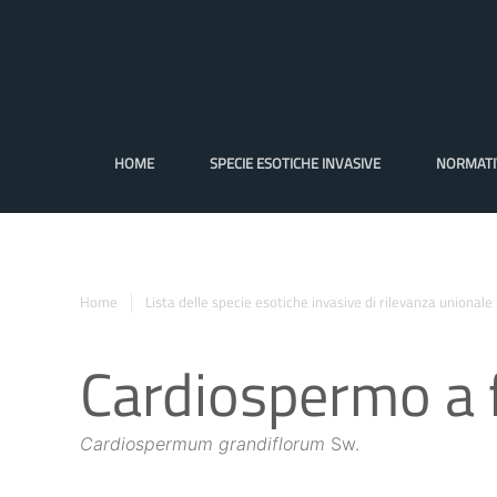
HOME
SPECIE ESOTICHE INVASIVE
NORMATI
Home
Lista delle specie esotiche invasive di rilevanza unionale
Cardiospermo a f
Cardiospermum grandiflorum
Sw.