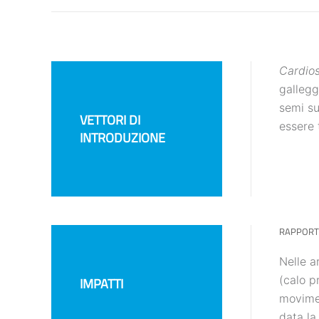
Cardio
gallegg
semi su
VETTORI DI
essere 
INTRODUZIONE
RAPPORTI
Nelle 
(calo p
IMPATTI
movimen
data la