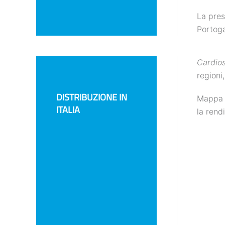
La pre
Portoga
Cardio
regioni
DISTRIBUZIONE IN
Mappa d
ITALIA
la rend