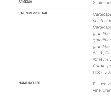
FAMIGLIA
Sapindac
SINONIMI PRINCIPALI
Cardiosp
coluteoi
Cardiosp
grandiflo
grandiflo
grandiflo
Willd.,
Car
inflatum
V
Cardiosp
Hook. & A
NOME INGLESE
Balloon v
vine, gra