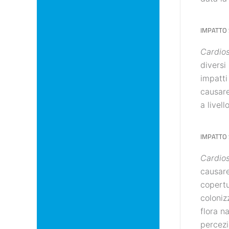
IMPATTO 
Cardio
diversi
impatti
causare
a livel
IMPATTO 
Cardio
causare
copertu
coloniz
flora na
percezi