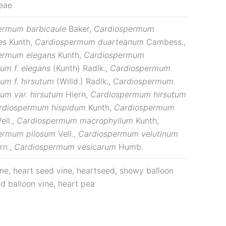
eae
ermum barbicaule
Baker,
Cardiospermum
des
Kunth,
Cardiospermum duarteanum
Cambess.,
ermum elegans
Kunth,
Cardiospermum
rum f. elegans
(Kunth) Radlk.,
Cardiospermum
rum f. hirsutum
(Willd.) Radlk.,
Cardiospermum
rum var.
hirsutum
Hiern,
Cardiospermum hirsutum
diospermum hispidum
Kunth,
Cardiospermum
ell.,
Cardiospermum macrophyllum
Kunth,
ermum pilosum
Vell.,
Cardiospermum velutinum
rn.,
Cardiospermum vesicarum
Humb.
ine, heart seed vine, heartseed, showy balloon
nd balloon vine, heart pea