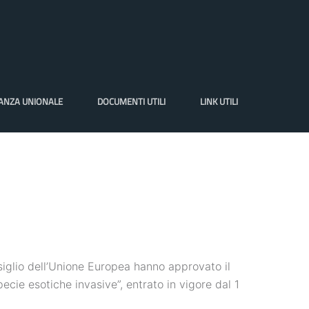
VANZA UNIONALE
DOCUMENTI UTILI
LINK UTILI
siglio dell’Unione Europea hanno approvato il
pecie esotiche invasive”, entrato in vigore dal 1