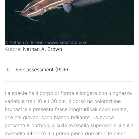
Autore:
Nathan A. Brown
Risk assessment (PDF)
La specie ha il corpo di forma allungata con lunghezza
variabile tra i 10 e i 30 cm. Il dorso ha colorazione
brunastra e presenta fasce longitudinali color crema,
che nei giovani sono bianco brillante. La bocca
presenta 8 barbigli, 4 sulla mascella superiore e 4 sulla
mascella inferiore. La prima pinna dorsale e le pinne