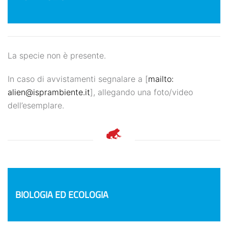
La specie non è presente.
In caso di avvistamenti segnalare a [
mailto:
alien@isprambiente.it
], allegando una foto/video
dell’esemplare.
NEWS
BIOLOGIA ED ECOLOGIA