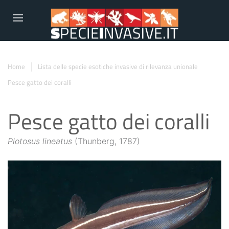
Home
Lista delle specie esotiche invasive di rilevanza unionale
Pesce gatto dei coralli
Pesce gatto dei coralli
Plotosus lineatus
(Thunberg, 1787)